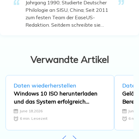
Jahrgang 1990; Studierte Deutscher
Philologie an SISU, China; Seit 2011
zum festen Team der EaseUS-
Redaktion. Seitdem schreibte sie
Ratgeber und Tipps. Zudem berichtete
sie über Neues und Aufregendes aus
der digitalen Technikwelt. …
Verwandte Artikel
Daten wiederherstellen
Daten
Windows 10 ISO herunterladen
Gelöst
und das System erfolgreich
Berec
installieren [64-Bit]
des V
June 18,2026
June 
6
min. Lesezeit
6
min.