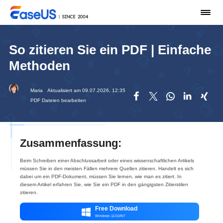
So zitieren Sie ein PDF | Einfache
Methoden
Maria
Aktualisiert am 09.07.2026, 12:35





PDF Dateien bearbeiten
Zusammenfassung:
Beim Schreiben einer Abschlussarbeit oder eines wissenschaftlichen Artikels
müssen Sie in den meisten Fällen mehrere Quellen zitieren. Handelt es sich
dabei um ein PDF-Dokument, müssen Sie lernen, wie man es zitiert. In
diesem Artikel erfahren Sie, wie Sie ein PDF in den gängigsten Zitierstilen
zitieren.
Free Download

Windows 11/10/8/7