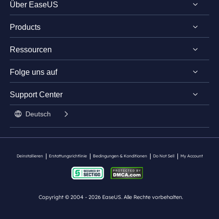
Über EaseUS
Products
Impressum
Ressourcen
Review & Auszeichnungen
EaseUS PDF Editor
Lizenz
Folge uns auf
EaseUS PDF Converter
PDF bearbeiten
Datenschutz
EaseUS AI ChatPDF
Support Center




Stundentenrabatt

Deutsch

Kontakt mit Support
Deinstallieren
Erstattungsrichtlinie
Bedingungen & Konditionen
Do Not Sell
My Account
Copyright ©
2004 - 2026
EaseUS. Alle Rechte vorbehalten.