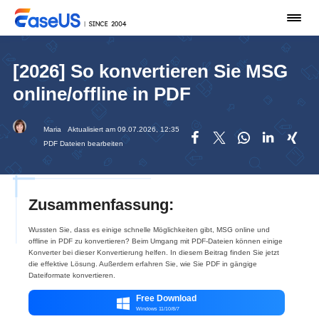
[2026] So konvertieren Sie MSG
online/offline in PDF
Maria
Aktualisiert am 09.07.2026, 12:35





PDF Dateien bearbeiten
Zusammenfassung:
Wussten Sie, dass es einige schnelle Möglichkeiten gibt, MSG online und
offline in PDF zu konvertieren? Beim Umgang mit PDF-Dateien können einige
Konverter bei dieser Konvertierung helfen. In diesem Beitrag finden Sie jetzt
die effektive Lösung. Außerdem erfahren Sie, wie Sie PDF in gängige
Dateiformate konvertieren.
Free Download

Windows 11/10/8/7