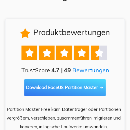
Produktbewertungen






TrustScore
4.7 | 49
Bewertungen
Download EaseUS Partition Master

Partition Master Free kann Datenträger oder Partitionen
Di
e
vergrößern, verschieben, zusammenführen, migrieren und
und
kopieren; in logische Laufwerke umwandeln,
ein