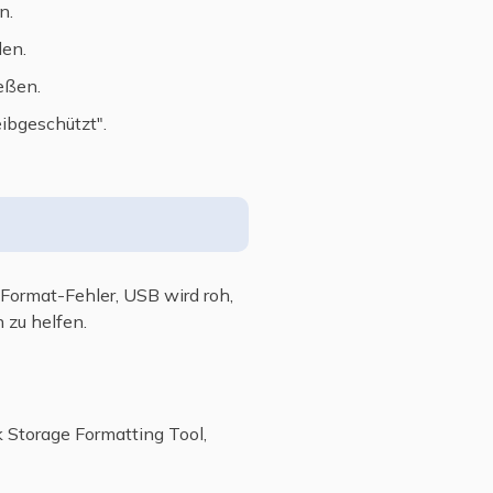
n.
den.
eßen.
ibgeschützt".
Format-Fehler, USB wird roh,
 zu helfen.
k Storage Formatting Tool,