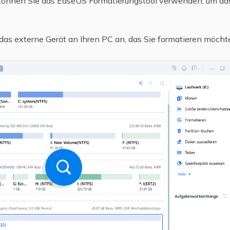
 können Sie das EaseUS Formatierungstool verwenden, um da
 das externe Gerät an Ihren PC an, das Sie formatieren möcht