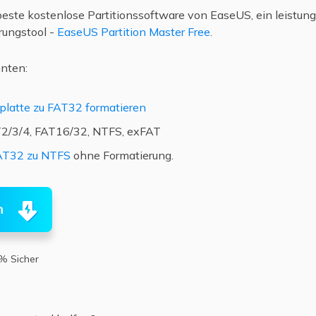
beste kostenlose Partitionssoftware von EaseUS, ein leistun
rungstool -
EaseUS Partition Master Free
.
nnten:
platte zu FAT32 formatieren
T2/3/4, FAT16/32, NTFS, exFAT
AT32 zu NTFS
ohne Formatierung.
n
% Sicher