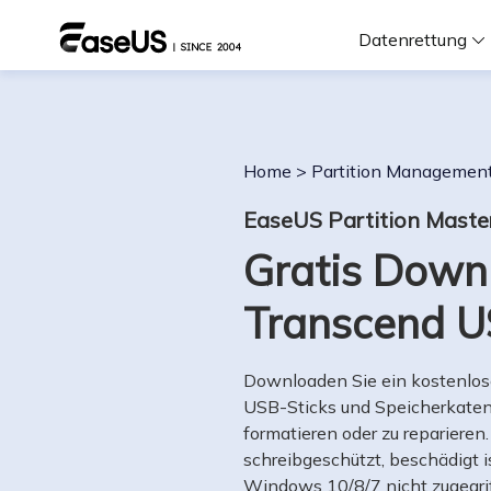
Datenrettung
F
Home
>
Partition Managemen
D
EaseUS Partition Maste
Gratis Downl
i
Transcend U
W
Downloaden Sie ein kostenlos
USB-Sticks und Speicherkaten,
formatieren oder zu repariere
schreibgeschützt, beschädigt is
Windows 10/8/7 nicht zugegri