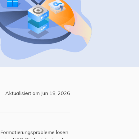
Freunde werben
Video Downloader
Einladen & Belohnung s
Video/Audio online herunterladen
r
ws-Bereitstellung
VideoKit
All-in-One Video-Toolkit
Audio Tools
up White Label Service
EaseUS VoiceWave
Stimme in Echtzeit ändern
Ringtone Editor
Klingeltöne für iPhone erstellen
Aktualisiert am Jun 18, 2026
Vocal Remover (Online)
Gesang kostenlos online entfernen
-Formatierungsprobleme lösen.