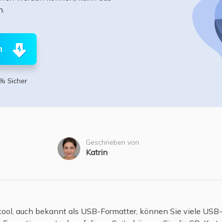
ere Wiederherstellungsprodukte
n.
Data Recovery Services
Deploy Manage
Professionelle Datenrettungsdienste
Intelligente Windo
n
MSPs Service
Exchange Recovery
EDB-Datei wiederherstellen & reparieren
MSP Service
% Sicher
EaseUS Todo Back
Email Recovery
Outlook E-Mail wiederherstellen
MS SQL Recovery
MS SQL-Datenbank wiederherstellen
Geschrieben von
Katrin
ool, auch bekannt als USB-Formatter, können Sie viele USB