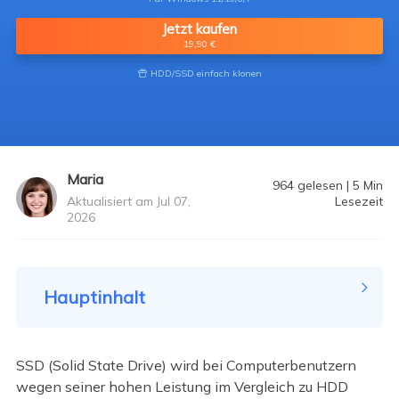
Jetzt kaufen
19,90 €
HDD/SSD einfach klonen

Maria
964
gelesen
|
5
Min
Aktualisiert am Jul 07,
Lesezeit
2026
Hauptinhalt
SSD (Solid State Drive) wird bei Computerbenutzern
wegen seiner hohen Leistung im Vergleich zu HDD