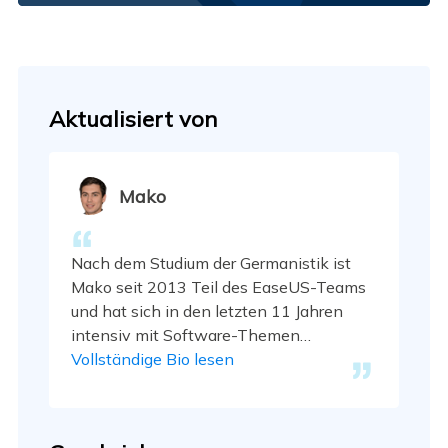
Aktualisiert von
Mako
Nach dem Studium der Germanistik ist
Mako seit 2013 Teil des EaseUS-Teams
und hat sich in den letzten 11 Jahren
intensiv mit Software-Themen
beschäftigt. Der Schwerpunkt liegt auf
Vollständige Bio lesen
Datenrettung, Datenmanagement,
Datenträger-Verwaltung und Multimedia-
Software. …