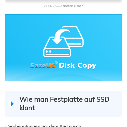
HDD/SSD einfach klonen

Wie man Festplatte auf SSD
klont
Vorbereitungen vor dem Austausch