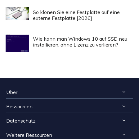
So klonen Sie eine Festplatte auf eine
externe Festplatte [2026]
Wie kann man Windows 10 auf SSD neu
installieren, ohne Lizenz zu verlieren?
Über
Ressourcen
Impressum
Datenschutz
Reviews & Awards
Tipps zur Windows Datenrettung
Kontakt EaseUS
Weitere Ressourcen
Tipps zur Mac Datenrettung
Deinstallieren