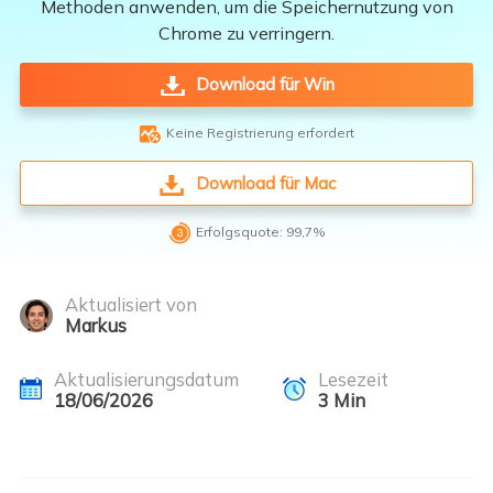
Methoden anwenden, um die Speichernutzung von
Chrome zu verringern.
Download für Win

Keine Registrierung erfordert
Download für Mac

Erfolgsquote: 99,7%
Aktualisiert von
Markus
Aktualisierungsdatum
Lesezeit
18/06/2026
3
Min