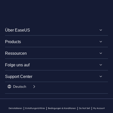
Über EaseUS
Products
Impressum
Ressourcen
Review & Auszeichnungen
EaseUS PDF Editor
Lizenz
Folge uns auf
EaseUS PDF Converter
PDF bearbeiten
Datenschutz
EaseUS AI ChatPDF
Support Center




Stundentenrabatt

Deutsch

Kontakt mit Support
Deinstallieren
Erstattungsrichtlinie
Bedingungen & Konditionen
Do Not Sell
My Account