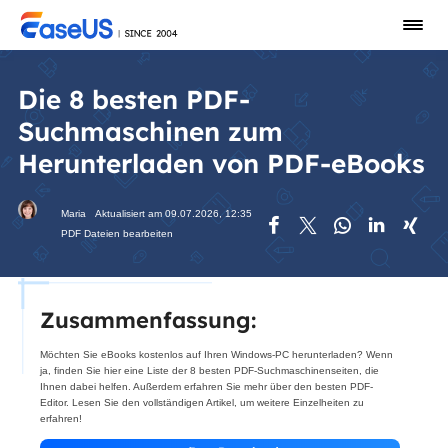
Die 8 besten PDF-
Suchmaschinen zum
Herunterladen von PDF-eBooks
Maria
Aktualisiert am 09.07.2026, 12:35





PDF Dateien bearbeiten
Zusammenfassung:
Möchten Sie eBooks kostenlos auf Ihren Windows-PC herunterladen? Wenn
ja, finden Sie hier eine Liste der 8 besten PDF-Suchmaschinenseiten, die
Ihnen dabei helfen. Außerdem erfahren Sie mehr über den besten PDF-
Editor. Lesen Sie den vollständigen Artikel, um weitere Einzelheiten zu
erfahren!