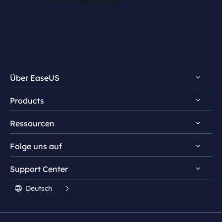
Über EaseUS
Products
Impressum
Ressourcen
Review & Auszeichnungen
EaseUS PDF Editor
Lizenz
Folge uns auf
EaseUS PDF Converter
PDF bearbeiten
Datenschutz
EaseUS AI ChatPDF
Support Center




Stundentenrabatt

Deutsch

Kontakt mit Support