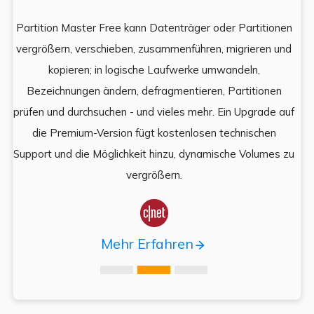
Partition Master Free kann Datenträger oder Partitionen
Di
e
vergrößern, verschieben, zusammenführen, migrieren und
und
kopieren; in logische Laufwerke umwandeln,
ein
Bezeichnungen ändern, defragmentieren, Partitionen
Auf
prüfen und durchsuchen - und vieles mehr. Ein Upgrade auf
k
es,
die Premium-Version fügt kostenlosen technischen
ä
,
Support und die Möglichkeit hinzu, dynamische Volumes zu
vergrößern.

Mehr Erfahren