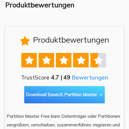
Produktbewertungen
Produktbewertungen






TrustScore
4.7 | 49
Bewertungen
Download EaseUS Partition Master

Partition Master Free kann Datenträger oder Partitionen
Di
e
vergrößern, verschieben, zusammenführen, migrieren und
und