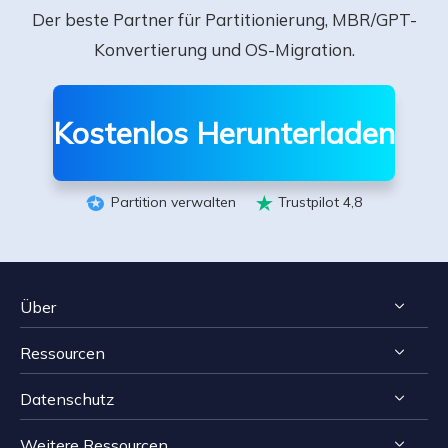
Der beste Partner für Partitionierung, MBR/GPT-
Konvertierung und OS-Migration.
Kostenlos Herunterladen
Partition verwalten
Trustpilot 4,8


Über
Ressourcen
Impressum
Datenschutz
Reviews & Awards
Tipps zur Windows Datenrettung
Kontakt EaseUS
Weitere Ressourcen
Tipps zur Mac Datenrettung