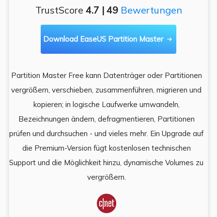
TrustScore
4.7 | 49
Bewertungen
Download EaseUS Partition Master

Partition Master Free kann Datenträger oder Partitionen
Di
e
vergrößern, verschieben, zusammenführen, migrieren und
und
kopieren; in logische Laufwerke umwandeln,
ein
Bezeichnungen ändern, defragmentieren, Partitionen
Auf
prüfen und durchsuchen - und vieles mehr. Ein Upgrade auf
k
es,
die Premium-Version fügt kostenlosen technischen
ä
,
Support und die Möglichkeit hinzu, dynamische Volumes zu
vergrößern.
