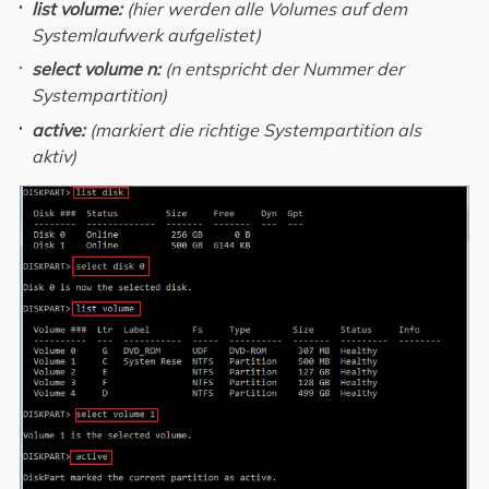
list volume:
(hier werden alle Volumes auf dem
Systemlaufwerk aufgelistet)
select volume n:
(n entspricht der Nummer der
Systempartition)
active:
(markiert die richtige Systempartition als
aktiv)