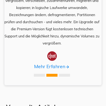
e
vergrößern, verschieben, zusammenführen, migrieren und
und
kopieren; in logische Laufwerke umwandeln,
ein
Bezeichnungen ändern, defragmentieren, Partitionen
Auf
prüfen und durchsuchen - und vieles mehr. Ein Upgrade auf
k
es,
die Premium-Version fügt kostenlosen technischen
ä
,
Support und die Möglichkeit hinzu, dynamische Volumes zu
vergrößern.

Mehr Erfahren