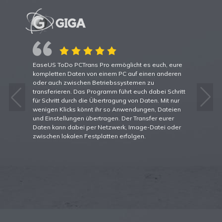

    
 Ihre
EaseUS ToDo PCTrans Pro ermöglicht es euch, eure
"Todo 
kompletten Daten von einem PC auf einen anderen
und zu
oder auch zwischen Betriebssystemen zu
wicht
 sich
transferieren. Das Programm führt euch dabei Schritt
lästi
für Schritt durch die Übertragung von Daten. Mit nur
Verga
ree“
wenigen Klicks könnt ihr so Anwendungen, Dateien
bedeu
gang
und Einstellungen übertragen. Der Transfer eurer
Das T
lche
Daten kann dabei per Netzwerk, Image-Datei oder
Umsta
Sie in
zwischen lokalen Festplatten erfolgen.
PC.
In der
aximal