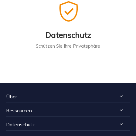
Datenschutz
Schützen Sie Ihre Privatsphäre
Über
Ressourcen
Impressum
Datenschutz
Reviews & Awards
Tipps zur Windows Datenrettung