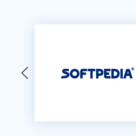
n zwei PCs,
