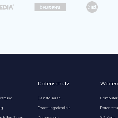



Datenschutz
Weiter
rettung
Deinstallieren
Computer
ng
Erstattungsrichtlinie
Datenrett
stellen Tipps
Datenschutz
SD-Karte 