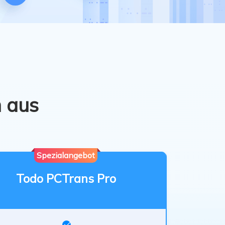
Freunde werben
Video Downloader
Einladen & Belohnung s
Video/Audio online herunterladen
r
ws-Bereitstellung
VideoKit
All-in-One Video-Toolkit
Audio Tools
up White Label Service
EaseUS VoiceWave
n aus
Stimme in Echtzeit ändern
Ringtone Editor
Klingeltöne für iPhone erstellen
Spezialangebot
Vocal Remover (Online)
Gesang kostenlos online entfernen
Todo PCTrans Pro