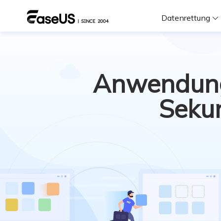
Datenrettung
F
Anwendung,
D
Sekun
i
W