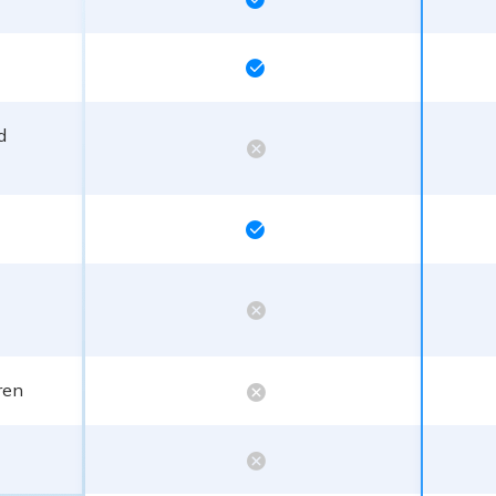


d



ren

