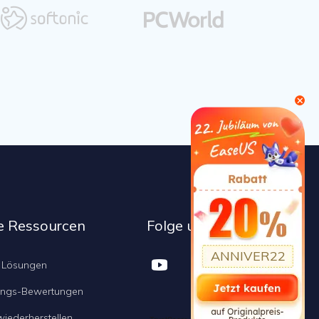



e Ressourcen
Folge uns auf
ANNIVER22



 Lösungen
ungs-Bewertungen
wiederherstellen