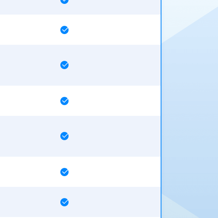






