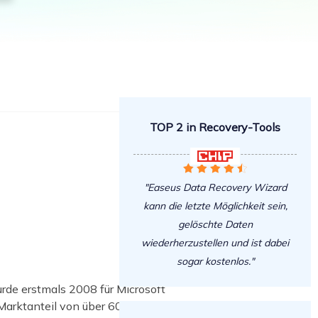
Freunde werben
Video Downloader
Einladen & Belohnung s
Video/Audio online herunterladen
r
ws-Bereitstellung
VideoKit
All-in-One Video-Toolkit
Audio Tools
up White Label Service
TOP 2 in Recovery-Tools
EaseUS VoiceWave
Stimme in Echtzeit ändern






Ringtone Editor
"Easeus Data Recovery Wizard
Klingeltöne für iPhone erstellen
kann die letzte Möglichkeit sein,
gelöschte Daten
Vocal Remover (Online)
wiederherzustellen und ist dabei
Gesang kostenlos online entfernen
sogar kostenlos."
rde erstmals 2008 für Microsoft
arktanteil von über 60 % ist er der