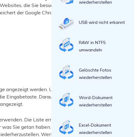
wiederherstellen
 Websites, die Sie besucht haben,
peichert der Google Chrome-Browser
USB wird nicht erkannt
RAW in NTFS
umwandeln
Gelöschte Fotos
wiederherstellen
lge angezeigt werden. Um auf diese
 die Eingabetaste. Daraufhin wird eine
Word-Dokument
angezeigt.
wiederherstellen
rwenden. Die Liste ermöglicht Ihnen,
Excel-Dokument
er was Sie getan haben. Sie kann auch
wiederherstellen
iederherzustellen. Wenn Sie also das