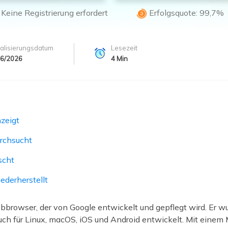
ere Wiederherstellungsprodukte
Keine Registrierung erfordert
Erfolgsquote: 99,7%

Data Recovery Services
Deploy Manage
Professionelle Datenrettungsdienste
Intelligente Windo
alisierungsdatum
Lesezeit
MSPs Service
Exchange Recovery
06/2026
4
Min
EDB-Datei wiederherstellen & reparieren
MSP Service
EaseUS Todo Back
Email Recovery
Outlook E-Mail wiederherstellen
zeigt
MS SQL Recovery
MS SQL-Datenbank wiederherstellen
rchsucht
scht
derherstellt
bbrowser, der von Google entwickelt und gepflegt wird. Er wu
ch für Linux, macOS, iOS und Android entwickelt. Mit einem M