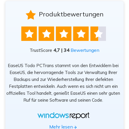

Produktbewertungen





TrustScore
4,7 | 34
Bewertungen
EaseUS Todo PCTrans stammt von den Entwicklern bei
n
EaseUS, die hervorragende Tools zur Verwaltung Ihrer
Be
rät
Backups und zur Wiederherstellung Ihrer defekten
sod
Festplatten entwickeln. Auch wenn es sich nicht um ein
offizielles Tool handelt, genießt EaseUS einen sehr guten
Tr
Ruf für seine Software und seinen Code.
App
Mehr lesen