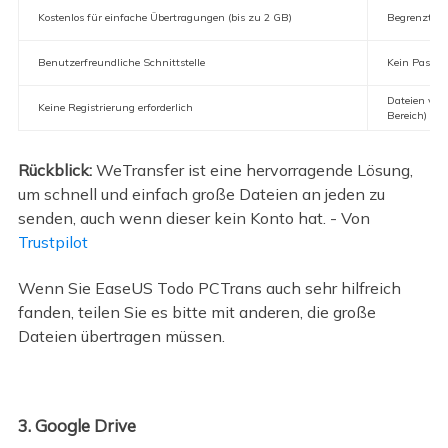
Kostenlos für einfache Übertragungen (bis zu 2 GB)
Begrenzte Da
Benutzerfreundliche Schnittstelle
Kein Passwor
Dateien verf
Keine Registrierung erforderlich
Bereich)
Rückblick:
WeTransfer ist eine hervorragende Lösung,
um schnell und einfach große Dateien an jeden zu
senden, auch wenn dieser kein Konto hat. - Von
Trustpilot
Wenn Sie EaseUS Todo PCTrans auch sehr hilfreich
fanden, teilen Sie es bitte mit anderen, die große
Dateien übertragen müssen.
3. Google Drive