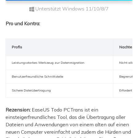
Unterstützt Windows 11/10/8/7
Pro und Kontra:
Profis
Nachteile
Leistungsstarkes Werkzeug zur Datenmigration
Nicht alle F
Benutzerfreundliche Schnittstelle
Begrenzte f
Sichere Dateiübertragung
Erfordert Ins
Rezension:
EaseUS Todo PCTrans ist ein
einsteigerfreundliches Tool, das die Übertragung aller
Dateien und Anwendungen von einem alten auf einen
neuen Computer vereinfacht und zudem die Hürden und