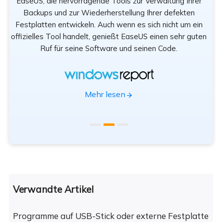
n
EaseUS, die hervorragende Tools zur Verwaltung Ihrer
Be
rät
Backups und zur Wiederherstellung Ihrer defekten
sod
Festplatten entwickeln. Auch wenn es sich nicht um ein
offizielles Tool handelt, genießt EaseUS einen sehr guten
Tr
Ruf für seine Software und seinen Code.
App
Mehr lesen
Verwandte Artikel
Programme auf USB-Stick oder externe Festplatte