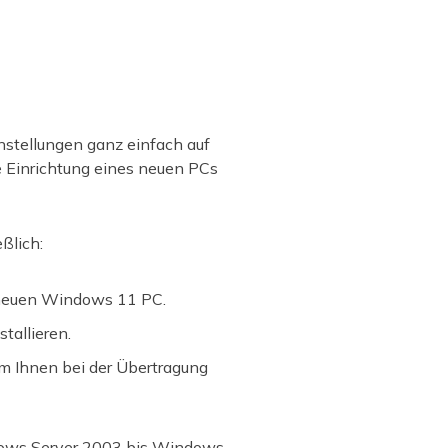
instellungen ganz einfach auf
e Einrichtung eines neuen PCs
ßlich:
n neuen Windows 11 PC.
tallieren.
um Ihnen bei der Übertragung
dows Server 2003 bis Windows