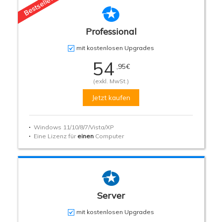

Professional
mit kostenlosen Upgrades
54
,95
€
(exkl. MwSt.)
Jetzt kaufen
Windows 11/10/8/7/Vista/XP
Eine Lizenz für
einen
Computer

Server
mit kostenlosen Upgrades