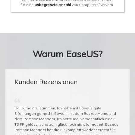
für eine
unbegrenzte Anzahl
von Computern/Servern
Warum EaseUS?
Kunden Rezensionen
artition
Hallo, moin zusammen. Ich habe mit Easeus gute
Ich war 
 der
Erfahrungen gemacht. Sowohl mit dem Backup Home und
diesem 
dem Partition Manager. Ich hatte mal versehentlich eine 1
bietet a
TB FP gelöscht und zum glück noch nicht formatiert. Easeus
auch bie
Partition Manager hat die FP komplett wieder hergestellt.
werden,