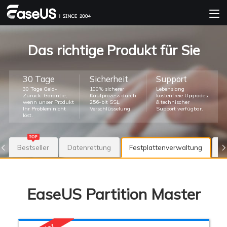
Das richtige Produkt für Sie
30 Tage
Sicherheit
Support
30 Tage Geld-
100% sicherer
Lebenslang
Zurück-Garantie,
Kaufprozess durch
kostenfreie Upgrades
wenn unser Produkt
256-bit SSL
& technischer
Ihr Problem nicht
Verschlüsselung.
Support verfügbar.
löst.
Bestseller
Datenrettung
Festplattenverwaltung
B
EaseUS Partition Master