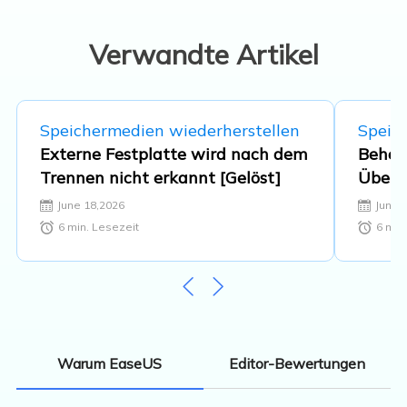
Datenträger-Verwaltung und
Multimedia-Software. …
Verwandte Artikel
Speichermedien wiederherstellen
Speic
Externe Festplatte wird nach dem
Beheb
Trennen nicht erkannt [Gelöst]
Übert
und B
June 18,2026
June 
Windo
6
min. Lesezeit
6
min.
Editor-Bewertungen
Warum EaseUS