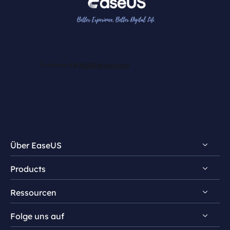
Über EaseUS
Products
Impressum
Ressourcen
Review & Auszeichnungen
EaseUS PDF Editor
Lizenz
Folge uns auf
EaseUS PDF Converter
PDF bearbeiten