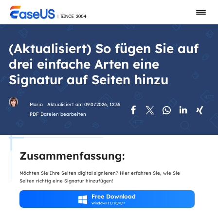
(Aktualisiert) So fügen Sie auf
drei einfache Arten eine
Signatur auf Seiten hinzu
Maria
Aktualisiert am 09.07.2026, 12:35





PDF Dateien bearbeiten
Zusammenfassung:
Möchten Sie Ihre Seiten digital signieren? Hier erfahren Sie, wie Sie
Seiten richtig eine Signatur hinzufügen!
Free Download

Windows 11/10/8/7