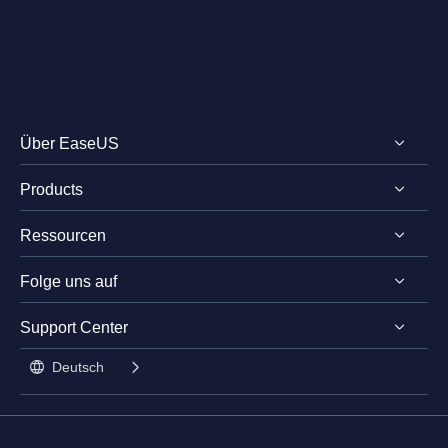
Über EaseUS
Products
Impressum
Ressourcen
Review & Auszeichnungen
EaseUS PDF Editor
Lizenz
Folge uns auf
EaseUS PDF Converter
PDF bearbeiten
Datenschutz
EaseUS AI ChatPDF
Support Center




Stundentenrabatt

Deutsch

Kontakt mit Support