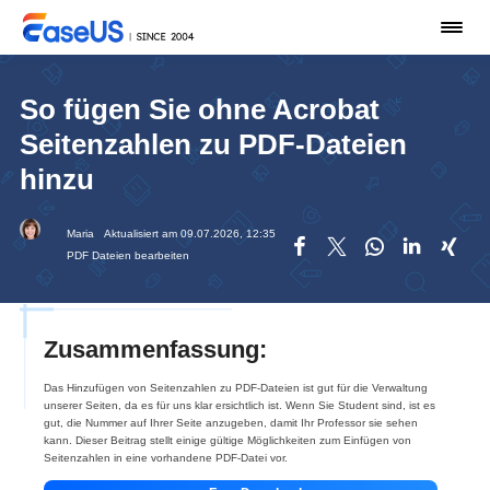
So fügen Sie ohne Acrobat
Seitenzahlen zu PDF-Dateien
hinzu
Maria
Aktualisiert am 09.07.2026, 12:35





PDF Dateien bearbeiten
Zusammenfassung:
Das Hinzufügen von Seitenzahlen zu PDF-Dateien ist gut für die Verwaltung
unserer Seiten, da es für uns klar ersichtlich ist. Wenn Sie Student sind, ist es
gut, die Nummer auf Ihrer Seite anzugeben, damit Ihr Professor sie sehen
kann. Dieser Beitrag stellt einige gültige Möglichkeiten zum Einfügen von
Seitenzahlen in eine vorhandene PDF-Datei vor.