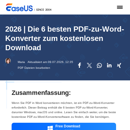
2026 | Die 6 besten PDF-zu-Word-
Konverter zum kostenlosen
Download
Maria
Aktualisiert am 09.07.2026, 12:35





PDF Dateien bearbeiten
Zusammenfassung:
Wenn Sie PDF in Word konvertieren möchten, ist ein PDF-zu-Word-Konverter
erforderlich. Dieser Beitrag enthält die 6 besten PDF-zu-Word-Konverter,
darunter Windows, macOS und online. Lesen Sie einfach weiter, um die beste
kostenlose PDF-zu-Word-Konvertersoftware zu finden, die Sie benötigen.
Free Download
