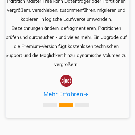
Partition Master Free kann Datenträger oder Partitionen
Di
e
vergrößern, verschieben, zusammenführen, migrieren und
und
kopieren; in logische Laufwerke umwandeln,
ein
Bezeichnungen ändern, defragmentieren, Partitionen
Auf
prüfen und durchsuchen - und vieles mehr. Ein Upgrade auf
k
es,
die Premium-Version fügt kostenlosen technischen
ä
,
Support und die Möglichkeit hinzu, dynamische Volumes zu
vergrößern.

Mehr Erfahren