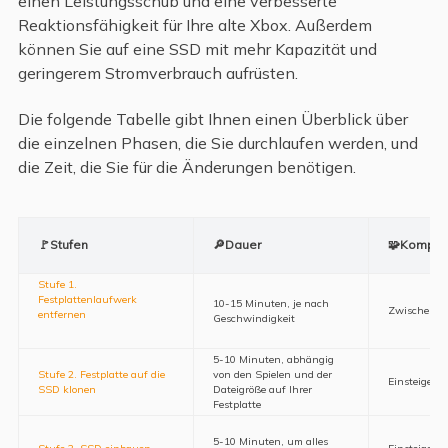
einen Leistungsschub und eine verbesserte
Reaktionsfähigkeit für Ihre alte Xbox. Außerdem
können Sie auf eine SSD mit mehr Kapazität und
geringerem Stromverbrauch aufrüsten.
Die folgende Tabelle gibt Ihnen einen Überblick über
die einzelnen Phasen, die Sie durchlaufen werden, und
die Zeit, die Sie für die Änderungen benötigen.
🚩Stufen
🔎Dauer
🧩Komplex
Stufe 1.
Festplattenlaufwerk
10-15 Minuten, je nach
Zwischenber
entfernen
Geschwindigkeit
5-10 Minuten, abhängig
Stufe 2. Festplatte auf die
von den Spielen und der
Einsteigerfr
SSD klonen
Dateigröße auf Ihrer
Festplatte
5-10 Minuten, um alles
Stufe 3. SSD einbauen
Einsteigerfr