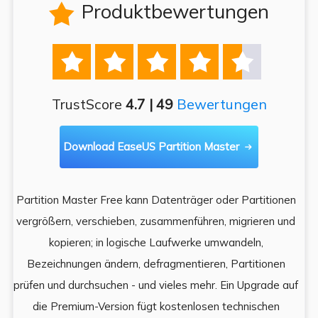
Produktbewertungen






TrustScore
4.7 | 49
Bewertungen
Download EaseUS Partition Master

Partition Master Free kann Datenträger oder Partitionen
Di
e
vergrößern, verschieben, zusammenführen, migrieren und
und
kopieren; in logische Laufwerke umwandeln,
ein
Bezeichnungen ändern, defragmentieren, Partitionen
Auf
prüfen und durchsuchen - und vieles mehr. Ein Upgrade auf
k
es,
die Premium-Version fügt kostenlosen technischen
ä