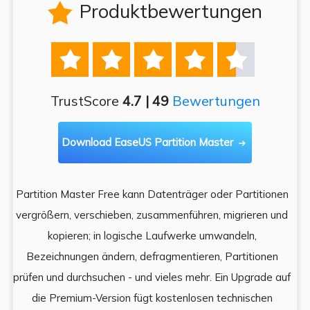
Produktbewertungen






TrustScore
4.7 | 49
Bewertungen
Download EaseUS Partition Master

Partition Master Free kann Datenträger oder Partitionen
Di
e
vergrößern, verschieben, zusammenführen, migrieren und
und
kopieren; in logische Laufwerke umwandeln,
ein
Bezeichnungen ändern, defragmentieren, Partitionen
Auf
prüfen und durchsuchen - und vieles mehr. Ein Upgrade auf
k
es,
die Premium-Version fügt kostenlosen technischen
ä