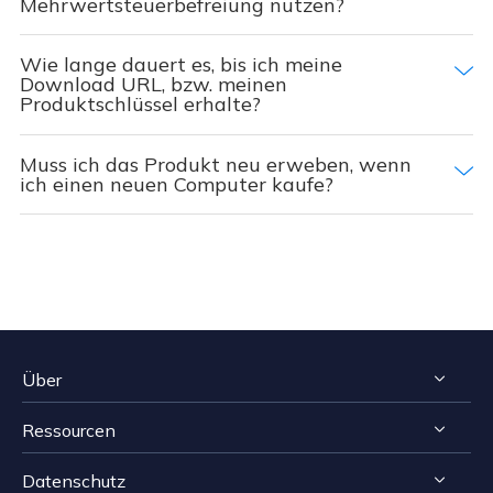
Mehrwertsteuerbefreiung nutzen?
Wie lange dauert es, bis ich meine
Download URL, bzw. meinen
Produktschlüssel erhalte?
Muss ich das Produkt neu erweben, wenn
ich einen neuen Computer kaufe?
Über
Ressourcen
Impressum
Datenschutz
Reviews & Awards
Tipps zur Windows Datenrettung