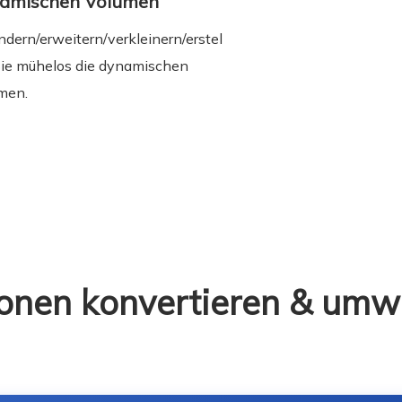
amischen Volumen
ndern/erweitern/verkleinern/erstel
Sie mühelos die dynamischen
men.
ionen konvertieren & um