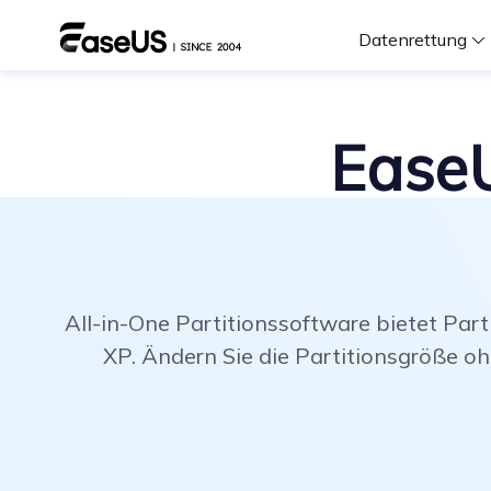
Datenrettung
F
EaseU
D
i
All-in-One Partitionssoftware bietet Part
W
XP. Ändern Sie die Partitionsgröße o