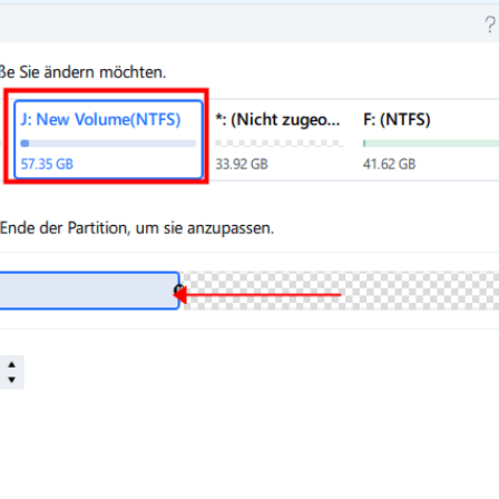
ere Wiederherstellungsprodukte
Data Recovery Services
Deploy Manage
Professionelle Datenrettungsdienste
Intelligente Windo
MSPs Service
Exchange Recovery
EDB-Datei wiederherstellen & reparieren
MSP Service
EaseUS Todo Back
Email Recovery
Outlook E-Mail wiederherstellen
MS SQL Recovery
MS SQL-Datenbank wiederherstellen