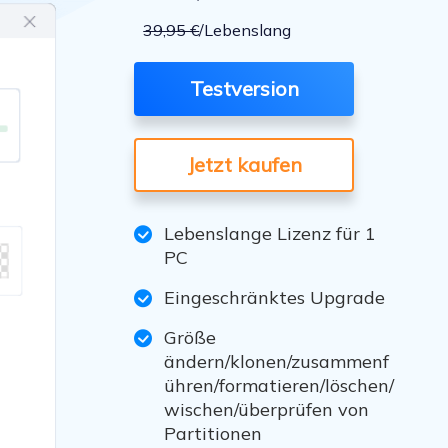
Freunde werben
Video Downloader
Einladen & Belohnung s
39,95 €
/Lebenslang
Video/Audio online herunterladen
r
ws-Bereitstellung
VideoKit
Testversion
All-in-One Video-Toolkit
Audio Tools
Jetzt kaufen
up White Label Service
EaseUS VoiceWave
Stimme in Echtzeit ändern
Lebenslange Lizenz für 1
PC
Ringtone Editor
Klingeltöne für iPhone erstellen
Eingeschränktes Upgrade
Vocal Remover (Online)
Größe
Gesang kostenlos online entfernen
ändern/klonen/zusammenf
ühren/formatieren/löschen/
wischen/überprüfen von
Partitionen