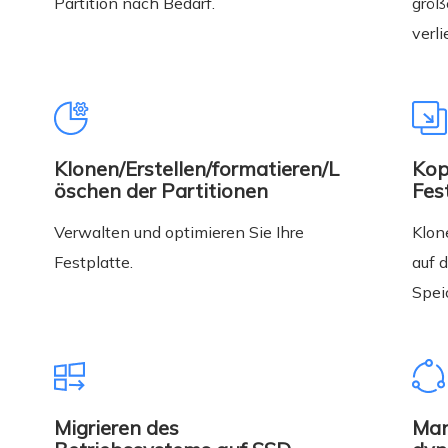
Partition nach Bedarf.
größ
verli
Klonen/Erstellen/formatieren/L
Kop
öschen der Partitionen
Fes
Verwalten und optimieren Sie Ihre
Klon
Festplatte.
auf 
Spei
Migrieren des
Man