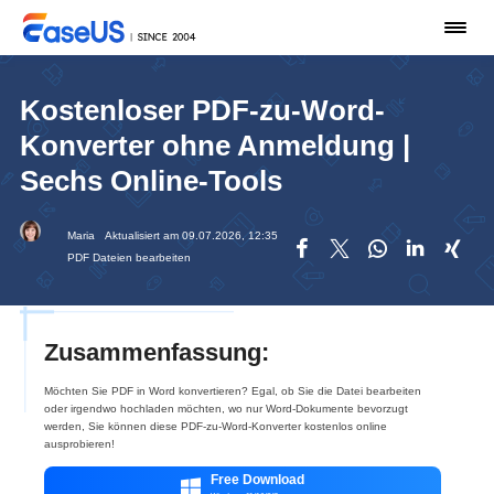
Kostenloser PDF-zu-Word-
Konverter ohne Anmeldung |
Sechs Online-Tools
Maria
Aktualisiert am 09.07.2026, 12:35





PDF Dateien bearbeiten
Zusammenfassung:
Möchten Sie PDF in Word konvertieren? Egal, ob Sie die Datei bearbeiten
oder irgendwo hochladen möchten, wo nur Word-Dokumente bevorzugt
werden, Sie können diese PDF-zu-Word-Konverter kostenlos online
ausprobieren!
Free Download
