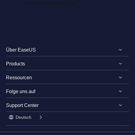
Über EaseUS
Products
Impressum
Ressourcen
Review & Auszeichnungen
EaseUS PDF Editor
Lizenz
Folge uns auf
EaseUS PDF Converter
PDF bearbeiten
Datenschutz
EaseUS AI ChatPDF
Support Center




Stundentenrabatt

Deutsch

Kontakt mit Support