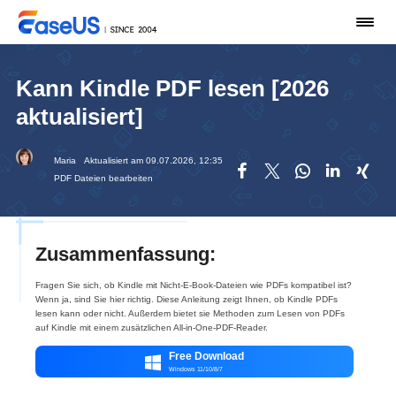
Kann Kindle PDF lesen [2026
aktualisiert]
Maria
Aktualisiert am 09.07.2026, 12:35





PDF Dateien bearbeiten
Zusammenfassung:
Fragen Sie sich, ob Kindle mit Nicht-E-Book-Dateien wie PDFs kompatibel ist?
Wenn ja, sind Sie hier richtig. Diese Anleitung zeigt Ihnen, ob Kindle PDFs
lesen kann oder nicht. Außerdem bietet sie Methoden zum Lesen von PDFs
auf Kindle mit einem zusätzlichen All-in-One-PDF-Reader.
Free Download

Windows 11/10/8/7