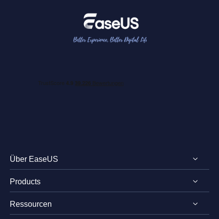
Über EaseUS
Products
Impressum
Ressourcen
Review & Auszeichnungen
EaseUS PDF Editor