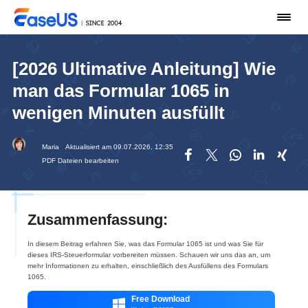
[2026 Ultimative Anleitung] Wie
man das Formular 1065 in
wenigen Minuten ausfüllt
Maria
Aktualisiert am 09.07.2026, 12:35





PDF Dateien bearbeiten
Zusammenfassung:
In diesem Beitrag erfahren Sie, was das Formular 1065 ist und was Sie für
dieses IRS-Steuerformular vorbereiten müssen. Schauen wir uns das an, um
mehr Informationen zu erhalten, einschließlich des Ausfüllens des Formulars
1065.
Free Download
