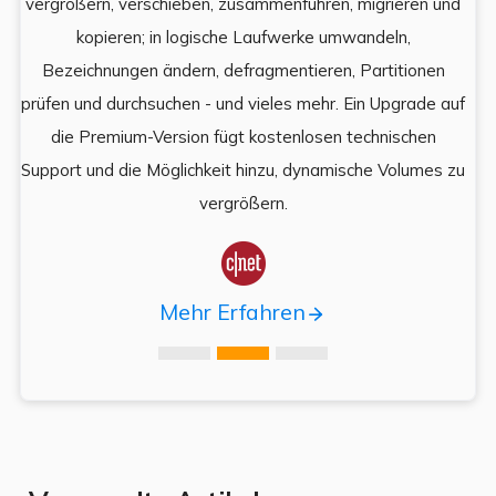
e
vergrößern, verschieben, zusammenführen, migrieren und
und
kopieren; in logische Laufwerke umwandeln,
ein
Bezeichnungen ändern, defragmentieren, Partitionen
Auf
prüfen und durchsuchen - und vieles mehr. Ein Upgrade auf
k
es,
die Premium-Version fügt kostenlosen technischen
ä
,
Support und die Möglichkeit hinzu, dynamische Volumes zu
vergrößern.

Mehr Erfahren