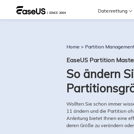
Datenrettung
F
Home
>
Partition Managemen
D
EaseUS Partition Maste
So ändern Si
i
Partitionsg
W
Wollten Sie schon immer wisse
11 ändern und die Partition o
Anleitung bietet Ihnen eine ef
deren Größe zu verändern ode