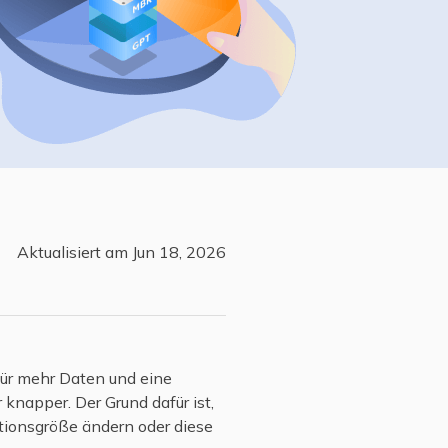
Freunde werben
Video Downloader
Einladen & Belohnung s
Video/Audio online herunterladen
r
ws-Bereitstellung
VideoKit
All-in-One Video-Toolkit
Audio Tools
up White Label Service
EaseUS VoiceWave
Stimme in Echtzeit ändern
Aktualisiert am Jun 18, 2026
Ringtone Editor
Klingeltöne für iPhone erstellen
Vocal Remover (Online)
Gesang kostenlos online entfernen
ür mehr Daten und eine
knapper. Der Grund dafür ist,
tionsgröße ändern oder diese