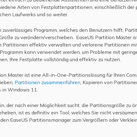
dene Arten von Festplattenpartitionen, einschließlich der p
ischen Laufwerks und so weiter.
n zuverlässiges Programm, welches den Benutzern hilft, Parti
röße zu verändern/verschieben. EaseUS Partition Master ist
e Partitionen effektiv verwalten und verlorene Partitionen m
 Programm kann verwendet werden, um Probleme mit geringem
hnen, Ihre Festplatte vollständig und effektiv zu nutzen.
ion Master ist eine All-in-One-Partitionslösung für Ihren Com
hieben,
Partitionen zusammenführen
, Kopieren von Partition
s in Windows 11.
in, der nach einer Möglichkeit sucht, die Partitionsgröße zu 
eheben, ist es definitiv ein Tool, welches Sie nicht versäumen
ie den EaseUS Partitionsmanager zum Vergrößern oder Verklei