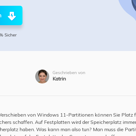
ere Wiederherstellungsprodukte
Data Recovery Services
Deploy Manage
n
Professionelle Datenrettungsdienste
Intelligente Windo
MSPs Service
Exchange Recovery
% Sicher
EDB-Datei wiederherstellen & reparieren
MSP Service
EaseUS Todo Back
Email Recovery
Outlook E-Mail wiederherstellen
Geschrieben von
MS SQL Recovery
Katrin
MS SQL-Datenbank wiederherstellen
Verschieben von Windows 11-Partitionen können Sie Platz f
hers schaffen. Auf Festplatten wird der Speicherplatz immer 
herplatz haben. Was kann man also tun? Man muss die Parti