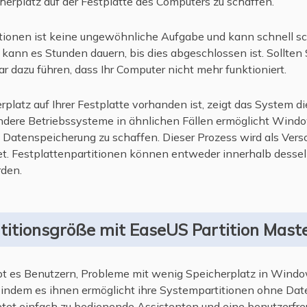
erplatz auf der Festplatte des Computers zu schaffen.
tionen ist keine ungewöhnliche Aufgabe und kann schnell sc
 kann es Stunden dauern, bis dies abgeschlossen ist. Sollten 
r dazu führen, dass Ihr Computer nicht mehr funktioniert.
latz auf Ihrer Festplatte vorhanden ist, zeigt das System d
andere Betriebssysteme in ähnlichen Fällen ermöglicht Wind
ie Datenspeicherung zu schaffen. Dieser Prozess wird als Vers
et. Festplattenpartitionen können entweder innerhalb dess
den.
itionsgröße mit EaseUS Partition Mast
bt es Benutzern, Probleme mit wenig Speicherplatz in Windo
 indem es ihnen ermöglicht ihre Systempartitionen ohne Date
etet einfach zu bedienende Assistenten und eine benutzerfre