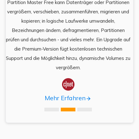
Partition Master Free kann Datenträger oder Partitionen
Di
e
vergrößern, verschieben, zusammenführen, migrieren und
und
kopieren; in logische Laufwerke umwandeln,
ein
Bezeichnungen ändern, defragmentieren, Partitionen
Auf
prüfen und durchsuchen - und vieles mehr. Ein Upgrade auf
k
es,
die Premium-Version fügt kostenlosen technischen
ä
,
Support und die Möglichkeit hinzu, dynamische Volumes zu
vergrößern.

Mehr Erfahren