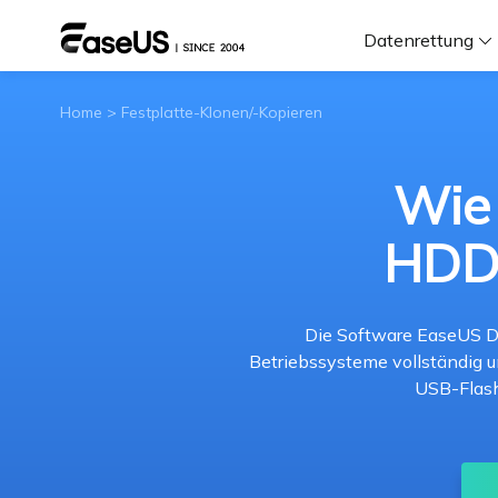
Datenrettung
Home
>
Festplatte-Klonen/-Kopieren
F
D
Wie
HDD/
i
W
Die Software EaseUS Di
Betriebssysteme vollständig u
USB-Flash