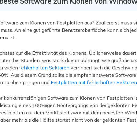
e beste Software zum Klonen von Window
oftware zum Klonen von Festplatten aus? Zuallererst muss si
uss. An eine gut geführte Benutzeroberfläche kann sich jed
enutzt.
chstes auf die Effektivität des Klonens. Üblicherweise dauert
en bis Stunden, was stark davon abhängt, wie groß die ursp
 zu vielen
fehlerhaften Sektoren
verringert sich die Geschwind
0%. Aus diesem Grund sollte die empfehlenswerte Software ü
en zu überspringen und
Festplatten mit fehlerhaften Sektoren
er konkurrenzfähigen Software zum Klonen von Festplatten i
istung eines 100%igen Bootvorgangs von der geklonten Fes
estplatten auf dem Markt sind zwar mit dem neuesten Win
ber mehr als die Hälfte startet nicht von der geklonten Festpl