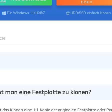
ere Wiederherstellungsprodukte
19,90 €
Data Recovery Services
Deploy Manage
Für Windows 11/10/8/7
HDD/SSD einfach klonen

Professionelle Datenrettungsdienste
Intelligente Windo
MSPs Service
Exchange Recovery
EDB-Datei wiederherstellen & reparieren
MSP Service
2026
EaseUS Todo Back
Email Recovery
Outlook E-Mail wiederherstellen
MS SQL Recovery
MS SQL-Datenbank wiederherstellen
 man eine Festplatte zu klonen?
t das Klonen eine 1:1 Kopie der originalen Festplatte oder Pa