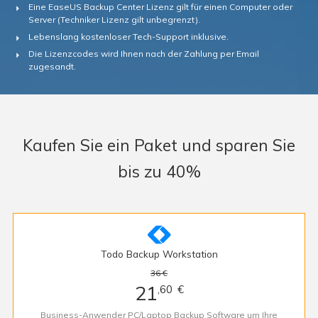
Eine EaseUS Backup Center Lizenz gilt für einen Computer oder
Server (Techniker Lizenz gilt unbegrenzt).
Lebenslang kostenloser Tech-Support inklusive.
Die Lizenzcodes wird Ihnen nach der Zahlung per Email
zugesandt.
Kaufen Sie ein Paket und sparen Sie
bis zu 40%

Todo Backup Workstation
36 €
21
,60
€
Business-Anwender PC/Laptop Backup Software um Ihre