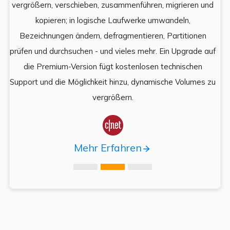
e
vergrößern, verschieben, zusammenführen, migrieren und
und
kopieren; in logische Laufwerke umwandeln,
ein
Bezeichnungen ändern, defragmentieren, Partitionen
Auf
prüfen und durchsuchen - und vieles mehr. Ein Upgrade auf
k
es,
die Premium-Version fügt kostenlosen technischen
ä
,
Support und die Möglichkeit hinzu, dynamische Volumes zu
vergrößern.

Mehr Erfahren