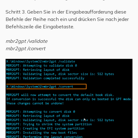
Schritt 3. Geben Sie in der Eingabeaufforderung diese
Befehle der Reihe nach ein und drücken Sie nach jeder
Befehlszeile die Eingabetaste.
mbr2gpt /validate
mbr2gpt /convert