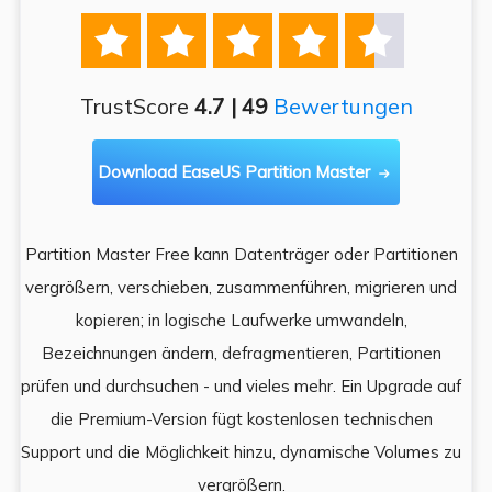





TrustScore
4.7 | 49
Bewertungen
Download EaseUS Partition Master

Partition Master Free kann Datenträger oder Partitionen
Di
e
vergrößern, verschieben, zusammenführen, migrieren und
und
kopieren; in logische Laufwerke umwandeln,
ein
Bezeichnungen ändern, defragmentieren, Partitionen
Auf
prüfen und durchsuchen - und vieles mehr. Ein Upgrade auf
k
es,
die Premium-Version fügt kostenlosen technischen
ä
,
Support und die Möglichkeit hinzu, dynamische Volumes zu
vergrößern.