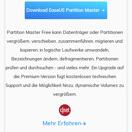
Download EaseUS Partition Master

Partition Master Free kann Datenträger oder Partitionen
Di
e
vergrößern, verschieben, zusammenführen, migrieren und
und
kopieren; in logische Laufwerke umwandeln,
ein
Bezeichnungen ändern, defragmentieren, Partitionen
Auf
prüfen und durchsuchen - und vieles mehr. Ein Upgrade auf
k
es,
die Premium-Version fügt kostenlosen technischen
ä
,
Support und die Möglichkeit hinzu, dynamische Volumes zu
vergrößern.

Mehr Erfahren