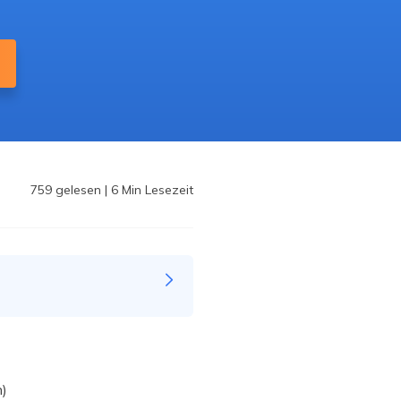
Freunde werben
Video Downloader
Einladen & Belohnung s
Video/Audio online herunterladen
r
ws-Bereitstellung
VideoKit
All-in-One Video-Toolkit
Audio Tools
up White Label Service
EaseUS VoiceWave
Stimme in Echtzeit ändern
759
gelesen
|
6
Min Lesezeit
Ringtone Editor
Klingeltöne für iPhone erstellen
Vocal Remover (Online)
Gesang kostenlos online entfernen
n)