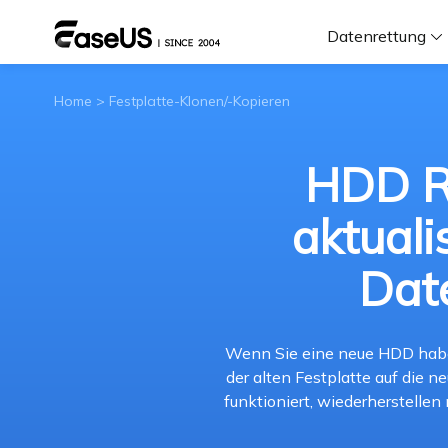
Datenrettung
Home
>
Festplatte-Klonen/-Kopieren
F
D
HDD R
aktuali
i
Dat
W
Wenn Sie eine neue HDD habe
der alten Festplatte auf die n
funktioniert, wiederherstelle