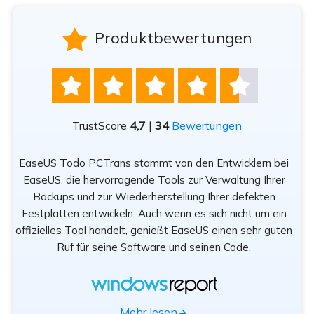

Produktbewertungen





TrustScore
4,7 | 34
Bewertungen
EaseUS Todo PCTrans stammt von den Entwicklern bei
n
EaseUS, die hervorragende Tools zur Verwaltung Ihrer
Be
rät
Backups und zur Wiederherstellung Ihrer defekten
sod
Festplatten entwickeln. Auch wenn es sich nicht um ein
offizielles Tool handelt, genießt EaseUS einen sehr guten
Tr
Ruf für seine Software und seinen Code.
App
Mehr lesen