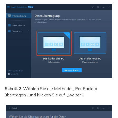
Schritt 2.
Wählen Sie die Methode „ Per Backup
übertragen ‚ und klicken Sie auf „weiter “.