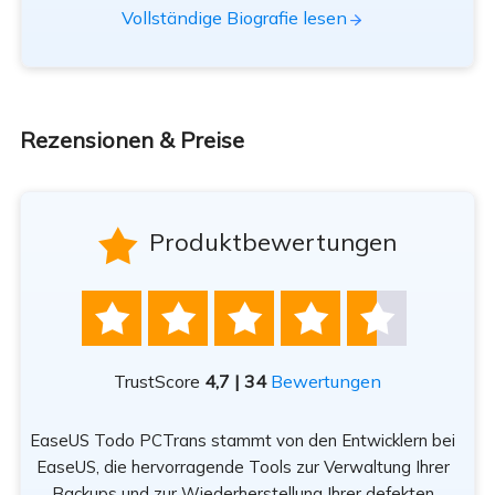
Vollständige Biografie lesen
Rezensionen & Preise

Produktbewertungen





TrustScore
4,7 | 34
Bewertungen
EaseUS Todo PCTrans stammt von den Entwicklern bei
n
EaseUS, die hervorragende Tools zur Verwaltung Ihrer
Be
rät
Backups und zur Wiederherstellung Ihrer defekten
sod