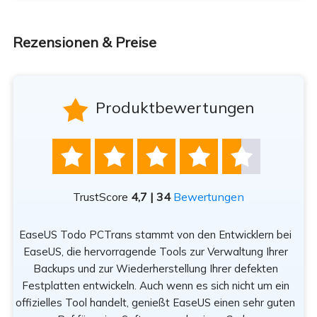
Rezensionen & Preise

Produktbewertungen





TrustScore
4,7 | 34
Bewertungen
EaseUS Todo PCTrans stammt von den Entwicklern bei
n
EaseUS, die hervorragende Tools zur Verwaltung Ihrer
Be
rät
Backups und zur Wiederherstellung Ihrer defekten
sod
Festplatten entwickeln. Auch wenn es sich nicht um ein
offizielles Tool handelt, genießt EaseUS einen sehr guten
Tr