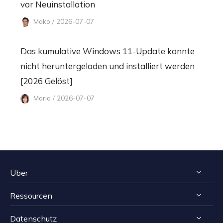
vor Neuinstallation
Mako / 2026-07-07
Das kumulative Windows 11-Update konnte
nicht heruntergeladen und installiert werden
[2026 Gelöst]
Maria / 2026-07-07
Über
Ressourcen
Impressum
Datenschutz
Reviews & Awards