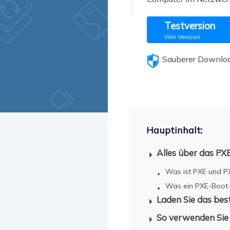
Weit
Testversion
Win Version
Sauberer Downlo
Hauptinhalt:
Alles über das PX
Was ist PXE und P
Was ein PXE-Boot-S
Laden Sie das be
So verwenden Sie