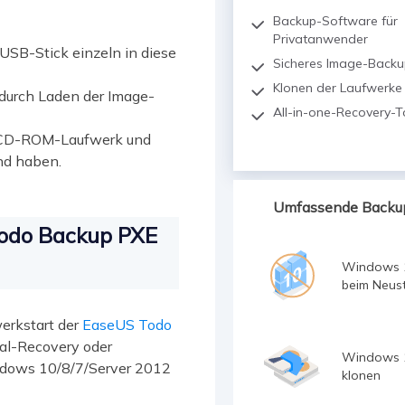
Backup-Software für
Privatanwender
USB-Stick einzeln in diese
Sicheres Image-Backu
Klonen der Laufwerke
d durch Laden der Image-
All-in-one-Recovery-To
es CD-ROM-Laufwerk und
nd haben.
Umfassende Backu
Todo Backup PXE
Windows 
beim Neust
erkstart der
EaseUS Todo
tal-Recovery oder
Windows 1
indows 10/8/7/Server 2012
klonen