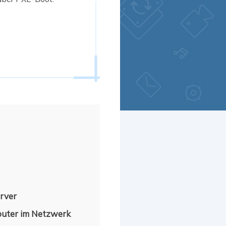
Freunde werben
Video Downloader
Einladen & Belohnung s
Video/Audio online herunterladen
r
ws-Bereitstellung
VideoKit
All-in-One Video-Toolkit
Audio Tools
up White Label Service
EaseUS VoiceWave
Stimme in Echtzeit ändern
Ringtone Editor
Klingeltöne für iPhone erstellen
Vocal Remover (Online)
Gesang kostenlos online entfernen
rver
puter im Netzwerk