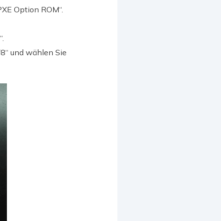
 PXE Option ROM“.
“.
F8“ und wählen Sie