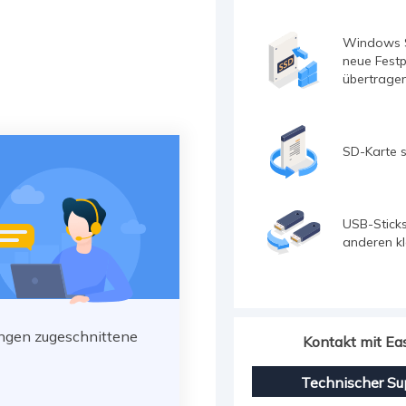
Windows 
neue Festp
übertrage
SD-Karte s
USB-Sticks
anderen k
ungen zugeschnittene
Kontakt mit E
Technischer Su