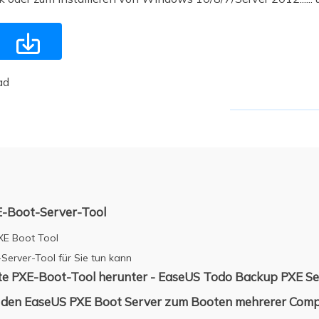
ere Wiederherstellungsprodukte
Data Recovery Services
Deploy Manage

Professionelle Datenrettungsdienste
Intelligente Windo
MSPs Service
Exchange Recovery
ad
EDB-Datei wiederherstellen & reparieren
MSP Service
EaseUS Todo Back
Email Recovery
Outlook E-Mail wiederherstellen
MS SQL Recovery
MS SQL-Datenbank wiederherstellen
E-Boot-Server-Tool
XE Boot Tool
erver-Tool für Sie tun kann
ste PXE-Boot-Tool herunter - EaseUS Todo Backup PXE Se
 den EaseUS PXE Boot Server zum Booten mehrerer Com