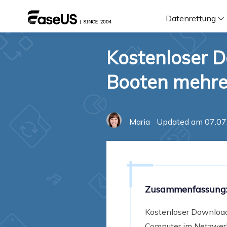
Datenrettung
Kostenloser 
F
Booten mehre
D
Maria
Updated am 07.07
i
W
Zusammenfassung
Kostenloser Downloa
Computer im Netzwerk 