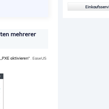
Einkaufsserv
oten mehrerer
f
„PXE aktivieren“
. EaseUS