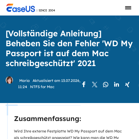
[Vollständige Anleitung]
Beheben Sie den Fehler 'WD My
Passport ist auf dem Mac
schreibgeschützt' 2021
Maria
Aktualisiert am 13.07.2026,





11:24
NTFS for Mac
Zusammenfassung:
Wird Ihre externe Festplatte WD My Passport auf dem Mac
als schreibgeschützt angezeigt? Wie kann man die WD My