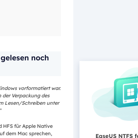
gelesen noch
indows vorformatiert war.
 der Verpackung des
zum Lesen/Schreiben unter
"
d HFS für Apple Native
auf dem Mac sprechen,
EaseUS NTFS f