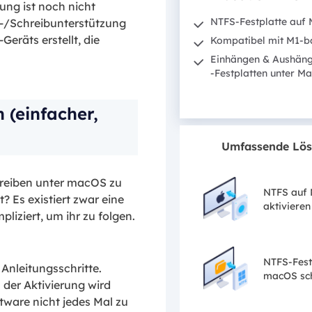
ung ist noch nicht
NTFS-Festplatte auf
se-/Schreibunterstützung
eräts erstellt, die
Kompatibel mit M1-b
Einhängen & Aushän
-Festplatten unter M
 (einfacher,
Umfassende Lö
hreiben unter macOS zu
NTFS auf
 Es existiert zwar eine
aktivieren
liziert, um ihr zu folgen.
NTFS-Fest
Anleitungsschritte.
macOS sc
der Aktivierung wird
tware nicht jedes Mal zu