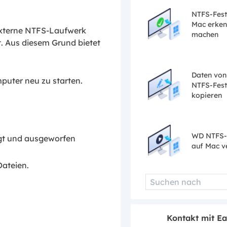
NTFS-Fest
Mac erken
xterne NTFS-Laufwerk
machen
. Aus diesem Grund bietet
Daten von
uter neu zu starten.
NTFS-Fest
kopieren
WD NTFS-
ngt und ausgeworfen
auf Mac 
ateien.
Kontakt mit E