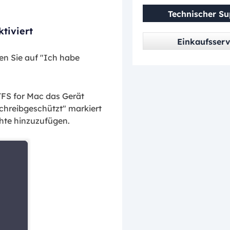
Technischer Su
tiviert
Einkaufsserv
en Sie auf "Ich habe
FS for Mac das Gerät
Schreibgeschützt" markiert
chte hinzuzufügen.