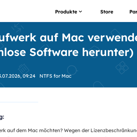
Produkte
Store
Pa
fwerk auf Mac verwende
NTFS For Mac
Intelligenter NTFS-La
nlose Software herunter)
EaseUS BitWiper
Sensible Daten lösche
3.07.2026, 09:24
NTFS for Mac
OS2Go
Windows To Go Erstell
DupFiles Cleaner
Doppelte Dateien find
g:
EaseUS Cleangeni
Systemoptimierung
rk auf dem Mac möchten? Wegen der Lizenzbeschränkung