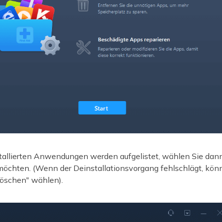
stallierten Anwendungen werden aufgelistet, wählen Sie dann 
 möchten. (Wenn der Deinstallationsvorgang fehlschlägt, könn
Löschen" wählen).