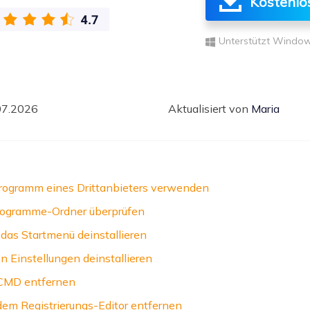
Kostenlo
ere Wiederherstellungsprodukte
Data Recovery Services
Deploy Manage
Unterstützt Window
Professionelle Datenrettungsdienste
Intelligente Windo
MSPs Service
Exchange Recovery
EDB-Datei wiederherstellen & reparieren
MSP Service
07.2026
Aktualisiert von
Maria
EaseUS Todo Back
Email Recovery
Outlook E-Mail wiederherstellen
MS SQL Recovery
MS SQL-Datenbank wiederherstellen
programm eines Drittanbieters verwenden
Programme-Ordner überprüfen
das Startmenü deinstallieren
 Einstellungen deinstallieren
CMD entfernen
em Registrierungs-Editor entfernen