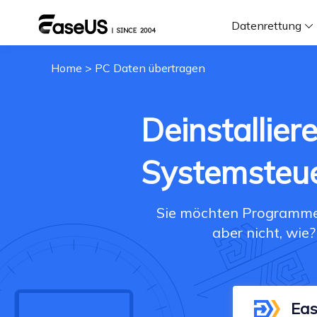
Datenrettung
Home
>
PC Daten übertragen
F
D
Deinstallier
Systemsteue
i
Sie möchten Programme d
W
aber nicht, wie
Eas